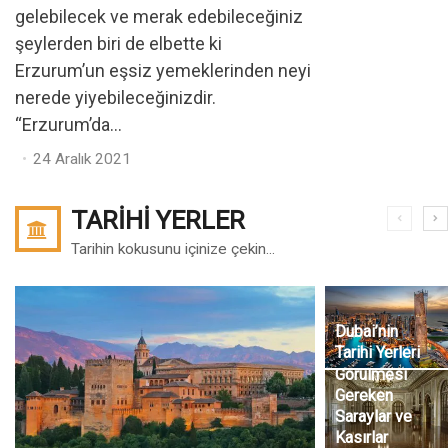
gelebilecek ve merak edebileceğiniz
şeylerden biri de elbette ki
Erzurum’un eşsiz yemeklerinden neyi
nerede yiyebileceğinizdir.
“Erzurum’da...
Posted
24 Aralık 2021
on
TARIHI YERLER
Tarihin kokusunu içinize çekin...
Dubai’nin
Tarihi Yerleri
Türkiye’de
Görülmesi
Gereken
Saraylar ve
Kasırlar