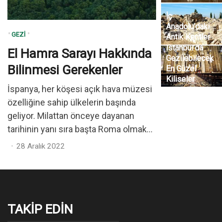
İç
Anadolu’daki
GEZI
Antik Kentler
İstanbul’da
El Hamra Sarayı Hakkında
Gezilebilecek
Bilinmesi Gerekenler
En Güzel
Kiliseler
İspanya, her köşesi açık hava müzesi
özelliğine sahip ülkelerin başında
geliyor. Milattan önceye dayanan
tarihinin yanı sıra başta Roma olmak...
Posted
28 Aralık 2022
on
TAKIP EDIN