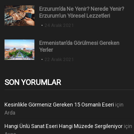
s
Erzurum’da Ne Yenir? Nerede Yenir?
t
Erzurum’un Yöresel Lezzetleri
e
P
24 Aralık 2021
d
o
o
s
n
Ermenistan’da Görülmesi Gereken
t
Yerler
e
P
22 Aralık 2021
d
o
o
s
n
t
SON YORUMLAR
e
d
o
Kesinlikle Görmeniz Gereken 15 Osmanlı Eseri
için
n
Arda
Hangi Ünlü Sanat Eseri Hangi Müzede Sergileniyor
için