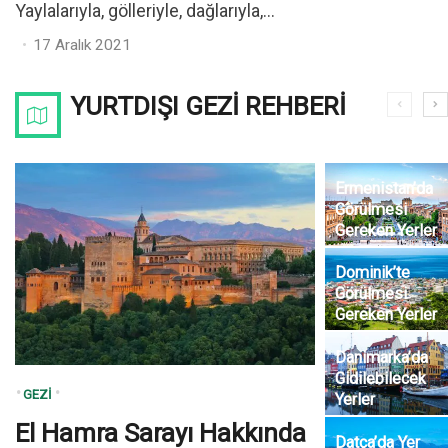
Yaylalarıyla, gölleriyle, dağlarıyla,...
Posted
17 Aralık 2021
on
YURTDIŞI GEZI REHBERI
Ermenistan’da
Görülmesi
Gereken Yerler
Dominik’te
Görülmesi
Gereken Yerler
Danimarka’da
Gidilebilecek
GEZI
Yerler
El Hamra Sarayı Hakkında
Datça’da Yer