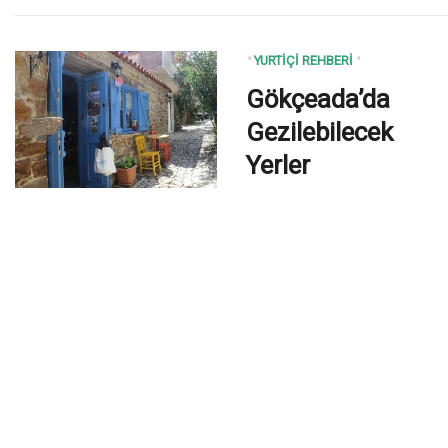
YURTIÇI REHBERI
Gökçeada’da
Gezilebilecek
Yerler