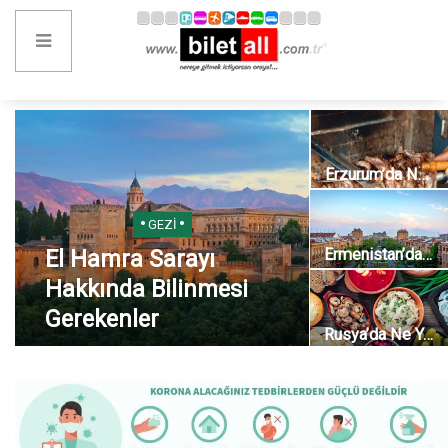
Erzurum’da Ne Yenir? Nerede Yenir? Erzurum’un Yöresel Lezzetleri
GEZI
El Hamra Sarayı
Ermenistan’da Görülmesi Gereken Yerler
Hakkında Bilinmesi
Gerekenler
Rusya’da Ne Yenir? Rusya’nın Meşhur Lezzetleri