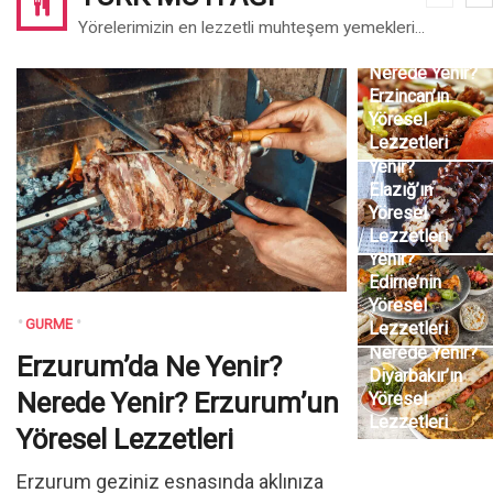
Erzincan’da
Yörelerimizin en lezzetli muhteşem yemekleri...
Ne Yenir?
Nerede Yenir?
Erzincan’ın
Yöresel
Elazığ’da Ne
Lezzetleri
Yenir? Nerede
Yenir?
Elazığ’ın
Yöresel
Edirne’de Ne
Lezzetleri
Yenir? Nerede
Yenir?
Edirne’nin
Yöresel
Diyarbakır’da
GURME
Lezzetleri
Ne Yenir?
Nerede Yenir?
Erzurum’da Ne Yenir?
Diyarbakır’ın
Nerede Yenir? Erzurum’un
Yöresel
Lezzetleri
Yöresel Lezzetleri
Erzurum geziniz esnasında aklınıza