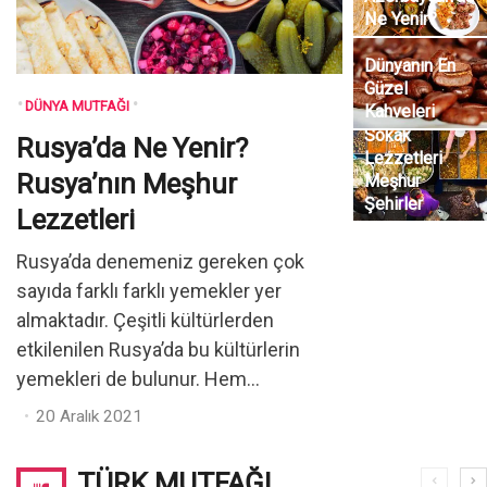
Ne Yenir?
Dünyanın En
Güzel
DÜNYA MUTFAĞI
Kahveleri
Dünyadaki
Sokak
Rusya’da Ne Yenir?
Lezzetleri
Rusya’nın Meşhur
Meşhur
Şehirler
Lezzetleri
Rusya’da denemeniz gereken çok
sayıda farklı farklı yemekler yer
almaktadır. Çeşitli kültürlerden
etkilenilen Rusya’da bu kültürlerin
yemekleri de bulunur. Hem...
Posted
20 Aralık 2021
on
TÜRK MUTFAĞI