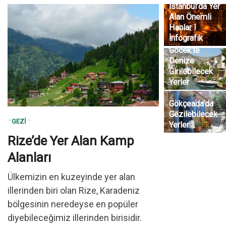
İstanbul’da Yer
Bayramı’nda
Alan Önemli
Ziyaret
Hanlar I
Edilebilecek
İnfografik
Yerler
Göcek’te
Denize
Girilebilecek
Yerler
Gökçeada’da
Gezilebilecek
GEZI
Yerler
Rize’de Yer Alan Kamp
Alanları
Ülkemizin en kuzeyinde yer alan
illerinden biri olan Rize, Karadeniz
bölgesinin neredeyse en popüler
diyebileceğimiz illerinden birisidir.