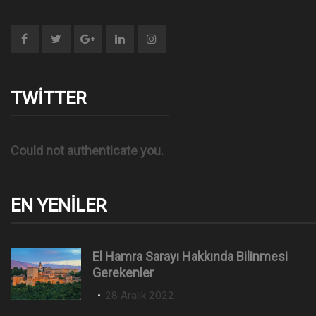
TWITTER
Could not authenticate you.
EN YENILER
El Hamra Sarayı Hakkında Bilinmesi
Gerekenler
P
28 Aralık 2022
o